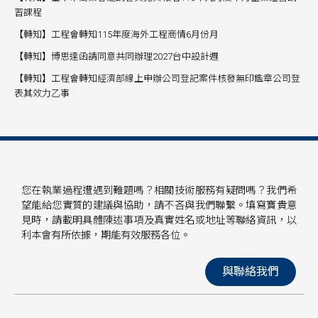
習課程
【轉知】工程會轉知115年度海外工程商情6月份月
【轉知】博思達函請同意共同辦理2027台中設計週
【轉知】工程會轉知經濟部線上申辦公司登記案件核發無印鑑章公司登
表其效力乙事
您在執業過程遭遇到難題嗎？相關技術服務有疑問嗎？我們希
望能給您實質的建議與協助，請不吝與我們聯繫。填寫寶貴意
見時，請載明具體陳述事項及真實姓名或地址等聯絡資訊，以
利本會有所依據，期能有效服務各位。
與聯絡我們