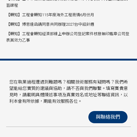
習課程
【轉知】工程會轉知115年度海外工程商情6月份月
【轉知】博思達函請同意共同辦理2027台中設計週
【轉知】工程會轉知經濟部線上申辦公司登記案件核發無印鑑章公司登
表其效力乙事
您在執業過程遭遇到難題嗎？相關技術服務有疑問嗎？我們希
望能給您實質的建議與協助，請不吝與我們聯繫。填寫寶貴意
見時，請載明具體陳述事項及真實姓名或地址等聯絡資訊，以
利本會有所依據，期能有效服務各位。
與聯絡我們