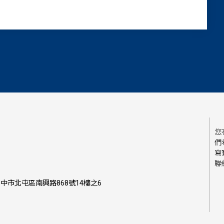
您
們
寫
聯
中市北屯區南興路868號14樓之6