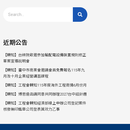
近期公告
【轉知】台綜院敬邀參加輸配電設備裝置規則修正
草案宣導說明會
【轉知】臺中市商業會邀請會員免費報名115年九
月及十月企業經營講習課程
【轉知】工程會轉知115年度海外工程商情6月份月
【轉知】博思達函請同意共同辦理2027台中設計週
【轉知】工程會轉知經濟部線上申辦公司登記案件
核發無印鑑章公司登表其效力乙事