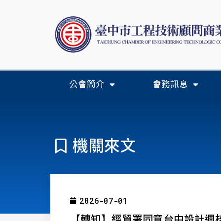
公會簡介
會務訊息
機關來文
2026-07-01
【轉知】經貿署同意台中設計週