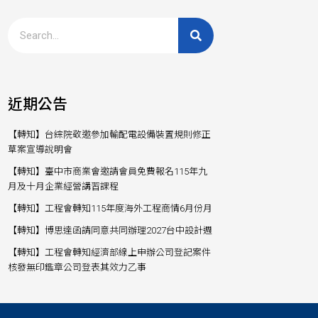
近期公告
【轉知】台綜院敬邀參加輸配電設備裝置規則修正
草案宣導說明會
【轉知】臺中市商業會邀請會員免費報名115年九
月及十月企業經營講習課程
【轉知】工程會轉知115年度海外工程商情6月份月
【轉知】博思達函請同意共同辦理2027台中設計週
【轉知】工程會轉知經濟部線上申辦公司登記案件
核發無印鑑章公司登表其效力乙事