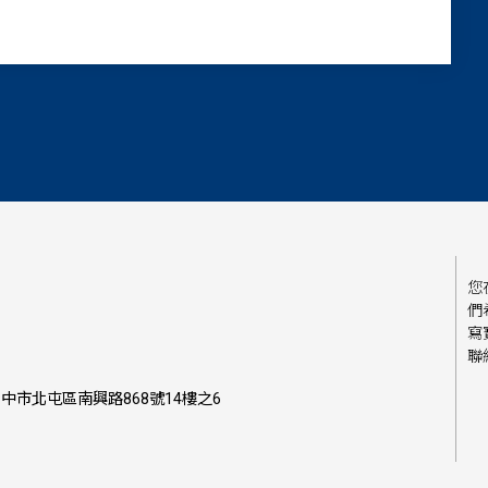
您
們
寫
聯
中市北屯區南興路868號14樓之6