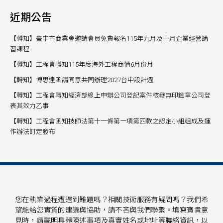
近期公告
【轉知】臺中市商業會邀請會員免費報名115年九月及十月企業經營講
習課程
【轉知】工程會轉知115年度海外工程商情6月份月
【轉知】博思達函請同意共同辦理2027台中設計週
【轉知】工程會轉知經濟部線上申辦公司登記案件核發無印鑑章公司登
表其效力乙事
【轉知】工程會函知技師法第十一條第一項第四款之認定小組組成及運
作辦法訂定發布
您在執業過程遭遇到難題嗎？相關技術服務有疑問嗎？我們希
望能給您實質的建議與協助，請不吝與我們聯繫。填寫寶貴意
見時，請載明具體陳述事項及真實姓名或地址等聯絡資訊，以