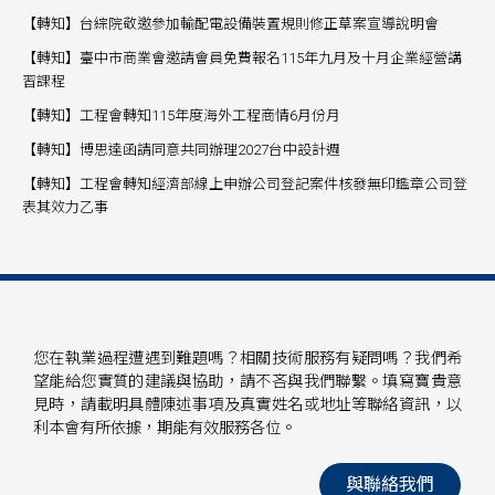
【轉知】台綜院敬邀參加輸配電設備裝置規則修正草案宣導說明會
【轉知】臺中市商業會邀請會員免費報名115年九月及十月企業經營講
習課程
【轉知】工程會轉知115年度海外工程商情6月份月
【轉知】博思達函請同意共同辦理2027台中設計週
【轉知】工程會轉知經濟部線上申辦公司登記案件核發無印鑑章公司登
表其效力乙事
您在執業過程遭遇到難題嗎？相關技術服務有疑問嗎？我們希
望能給您實質的建議與協助，請不吝與我們聯繫。填寫寶貴意
見時，請載明具體陳述事項及真實姓名或地址等聯絡資訊，以
利本會有所依據，期能有效服務各位。
與聯絡我們