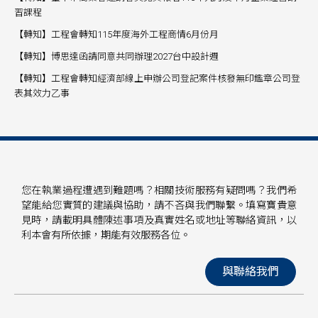
習課程
【轉知】工程會轉知115年度海外工程商情6月份月
【轉知】博思達函請同意共同辦理2027台中設計週
【轉知】工程會轉知經濟部線上申辦公司登記案件核發無印鑑章公司登
表其效力乙事
您在執業過程遭遇到難題嗎？相關技術服務有疑問嗎？我們希
望能給您實質的建議與協助，請不吝與我們聯繫。填寫寶貴意
見時，請載明具體陳述事項及真實姓名或地址等聯絡資訊，以
利本會有所依據，期能有效服務各位。
與聯絡我們