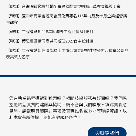
【轉知】台綜院敬邀參加輸配電設備裝置規則修正草案宣導說明會
【轉知】臺中市商業會邀請會員免費報名115年九月及十月企業經營講
習課程
【轉知】工程會轉知115年度海外工程商情6月份月
【轉知】博思達函請同意共同辦理2027台中設計週
【轉知】工程會轉知經濟部線上申辦公司登記案件核發無印鑑章公司登
表其效力乙事
您在執業過程遭遇到難題嗎？相關技術服務有疑問嗎？我們希
望能給您實質的建議與協助，請不吝與我們聯繫。填寫寶貴意
見時，請載明具體陳述事項及真實姓名或地址等聯絡資訊，以
利本會有所依據，期能有效服務各位。
與聯絡我們