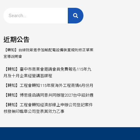
近期公告
【轉知】台綜院敬邀參加輸配電設備裝置規則修正草案
宣導說明會
【轉知】臺中市商業會邀請會員免費報名115年九
月及十月企業經營講習課程
【轉知】工程會轉知115年度海外工程商情6月份月
【轉知】博思達函請同意共同辦理2027台中設計週
【轉知】工程會轉知經濟部線上申辦公司登記案件
核發無印鑑章公司登表其效力乙事