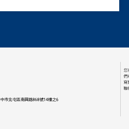
您
們
寫
聯
中市北屯區南興路868號14樓之6