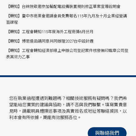
【轉知】台綜院敬邀參加輸配電設備裝置規則修正草案宣導說明會
【轉知】臺中市商業會邀請會員免費報名115年九月及十月企業經營講
習課程
【轉知】工程會轉知115年度海外工程商情6月份月
【轉知】博思達函請同意共同辦理2027台中設計週
【轉知】工程會轉知經濟部線上申辦公司登記案件核發無印鑑章公司登
表其效力乙事
您在執業過程遭遇到難題嗎？相關技術服務有疑問嗎？我們希
望能給您實質的建議與協助，請不吝與我們聯繫。填寫寶貴意
見時，請載明具體陳述事項及真實姓名或地址等聯絡資訊，以
利本會有所依據，期能有效服務各位。
與聯絡我們