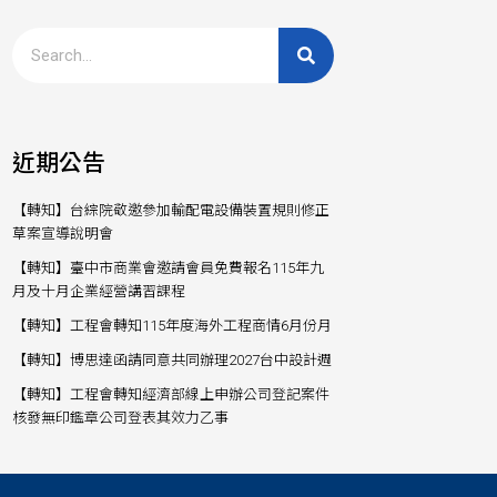
近期公告
【轉知】台綜院敬邀參加輸配電設備裝置規則修正
草案宣導說明會
【轉知】臺中市商業會邀請會員免費報名115年九
月及十月企業經營講習課程
【轉知】工程會轉知115年度海外工程商情6月份月
【轉知】博思達函請同意共同辦理2027台中設計週
【轉知】工程會轉知經濟部線上申辦公司登記案件
核發無印鑑章公司登表其效力乙事