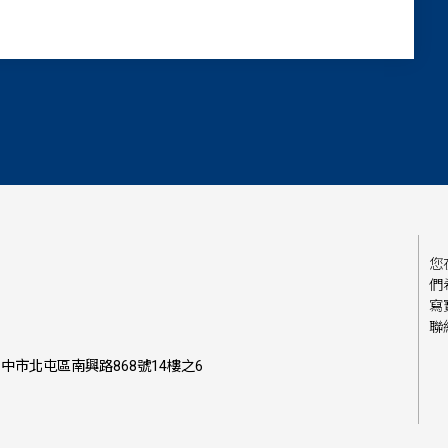
您
們
寫
聯
中市北屯區南興路868號14樓之6