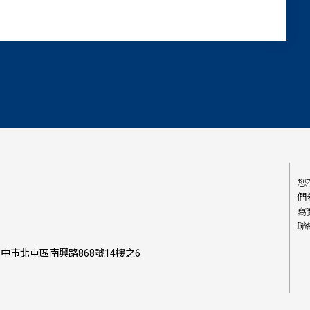
您
們
寫
聯
中市北屯區南興路868號14樓之6