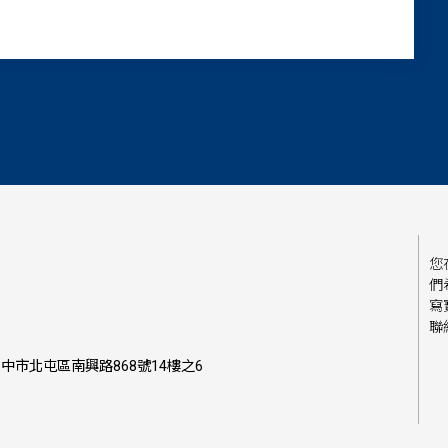
您
們
寫
聯
中市北屯區南興路868號14樓之6