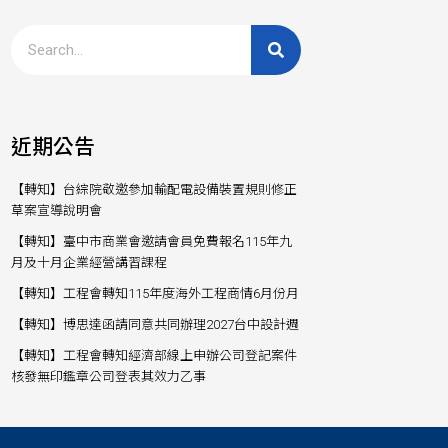
近期公告
【轉知】台綜院敬邀參加輸配電設備裝置規則修正
草案宣導說明會
【轉知】臺中市商業會邀請會員免費報名115年九
月及十月企業經營講習課程
【轉知】工程會轉知115年度海外工程商情6月份月
【轉知】博思達函請同意共同辦理2027台中設計週
【轉知】工程會轉知經濟部線上申辦公司登記案件
核發無印鑑章公司登表其效力乙事