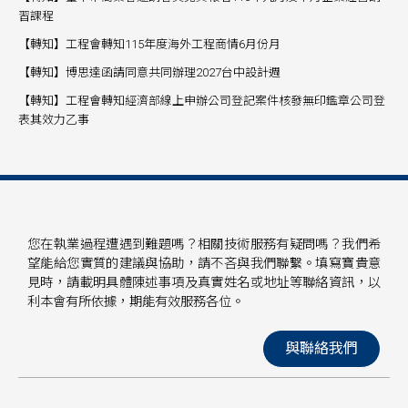
習課程
【轉知】工程會轉知115年度海外工程商情6月份月
【轉知】博思達函請同意共同辦理2027台中設計週
【轉知】工程會轉知經濟部線上申辦公司登記案件核發無印鑑章公司登
表其效力乙事
您在執業過程遭遇到難題嗎？相關技術服務有疑問嗎？我們希
望能給您實質的建議與協助，請不吝與我們聯繫。填寫寶貴意
見時，請載明具體陳述事項及真實姓名或地址等聯絡資訊，以
利本會有所依據，期能有效服務各位。
與聯絡我們