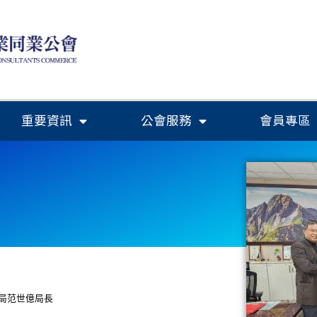
重要資訊
公會服務
會員專區
會水利局范世億局長