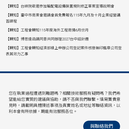
【轉知】台綜院敬邀參加輸配電設備裝置規則修正草案宣導說明會
【轉知】臺中市商業會邀請會員免費報名115年九月及十月企業經營講
習課程
【轉知】工程會轉知115年度海外工程商情6月份月
【轉知】博思達函請同意共同辦理2027台中設計週
【轉知】工程會轉知經濟部線上申辦公司登記案件核發無印鑑章公司登
表其效力乙事
您在執業過程遭遇到難題嗎？相關技術服務有疑問嗎？我們希
望能給您實質的建議與協助，請不吝與我們聯繫。填寫寶貴意
見時，請載明具體陳述事項及真實姓名或地址等聯絡資訊，以
利本會有所依據，期能有效服務各位。
與聯絡我們