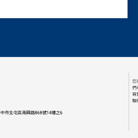
您
們
寫
聯
中市北屯區南興路868號14樓之6