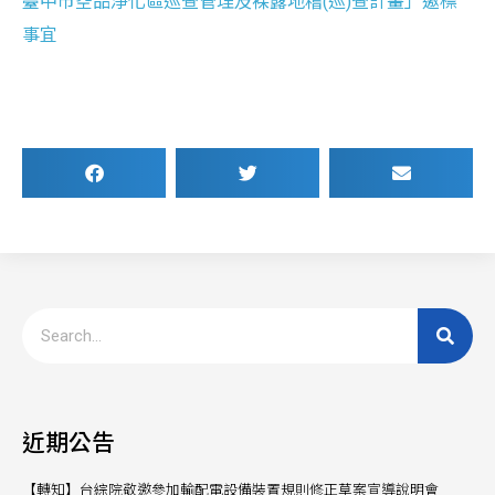
臺中市空品淨化區巡查管理及裸露地稽(巡)查計畫」邀標
事宜
近期公告
【轉知】台綜院敬邀參加輸配電設備裝置規則修正草案宣導說明會