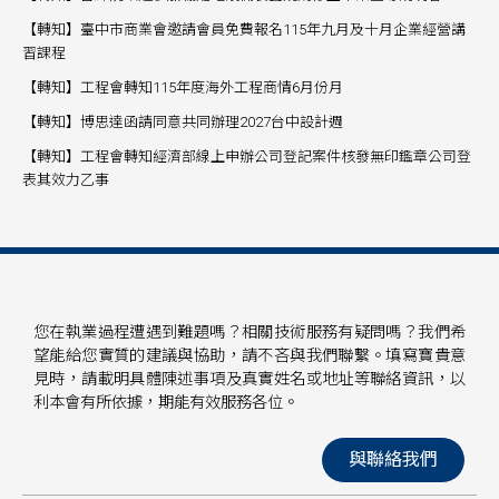
【轉知】臺中市商業會邀請會員免費報名115年九月及十月企業經營講
習課程
【轉知】工程會轉知115年度海外工程商情6月份月
【轉知】博思達函請同意共同辦理2027台中設計週
【轉知】工程會轉知經濟部線上申辦公司登記案件核發無印鑑章公司登
表其效力乙事
您在執業過程遭遇到難題嗎？相關技術服務有疑問嗎？我們希
望能給您實質的建議與協助，請不吝與我們聯繫。填寫寶貴意
見時，請載明具體陳述事項及真實姓名或地址等聯絡資訊，以
利本會有所依據，期能有效服務各位。
與聯絡我們