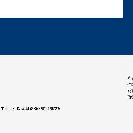
您
們
寫
聯
中市北屯區南興路868號14樓之6