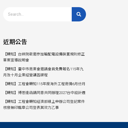
近期公告
【轉知】台綜院敬邀參加輸配電設備裝置規則修正
草案宣導說明會
【轉知】臺中市商業會邀請會員免費報名115年九
月及十月企業經營講習課程
【轉知】工程會轉知115年度海外工程商情6月份月
【轉知】博思達函請同意共同辦理2027台中設計週
【轉知】工程會轉知經濟部線上申辦公司登記案件
核發無印鑑章公司登表其效力乙事