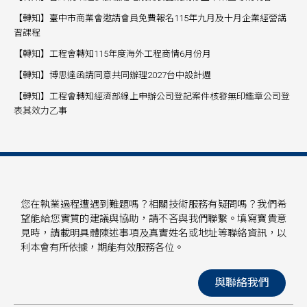
【轉知】臺中市商業會邀請會員免費報名115年九月及十月企業經營講
習課程
【轉知】工程會轉知115年度海外工程商情6月份月
【轉知】博思達函請同意共同辦理2027台中設計週
【轉知】工程會轉知經濟部線上申辦公司登記案件核發無印鑑章公司登
表其效力乙事
您在執業過程遭遇到難題嗎？相關技術服務有疑問嗎？我們希
望能給您實質的建議與協助，請不吝與我們聯繫。填寫寶貴意
見時，請載明具體陳述事項及真實姓名或地址等聯絡資訊，以
利本會有所依據，期能有效服務各位。
與聯絡我們