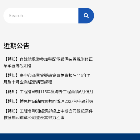
近期公告
【轉知】台綜院敬邀參加輸配電設備裝置規則修正
草案宣導說明會
【轉知】臺中市商業會邀請會員免費報名115年九
月及十月企業經營講習課程
【轉知】工程會轉知115年度海外工程商情6月份月
【轉知】博思達函請同意共同辦理2027台中設計週
【轉知】工程會轉知經濟部線上申辦公司登記案件
核發無印鑑章公司登表其效力乙事