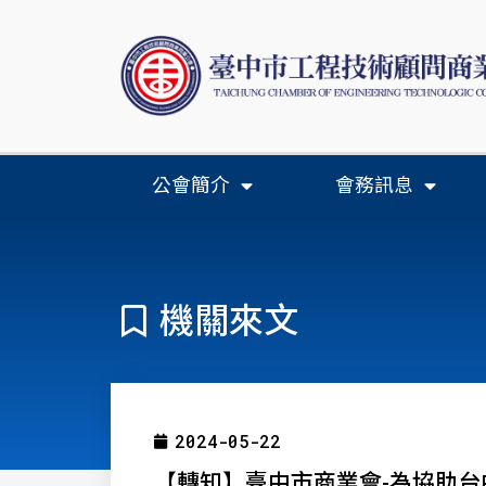
公會簡介
會務訊息
機關來文
2024-05-22
【轉知】臺中市商業會-為協助