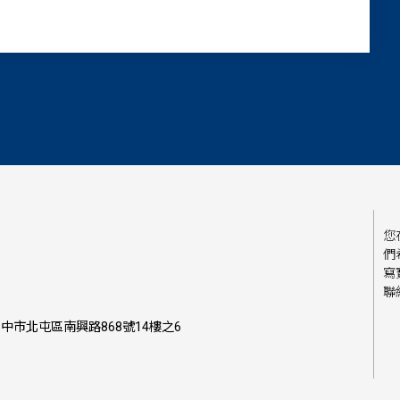
您
們
寫
聯
中市北屯區南興路868號14樓之6