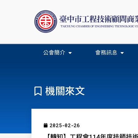
公會簡介
會務訊息
機關來文
2025-02-26
【轉知】工程會114年度技師技