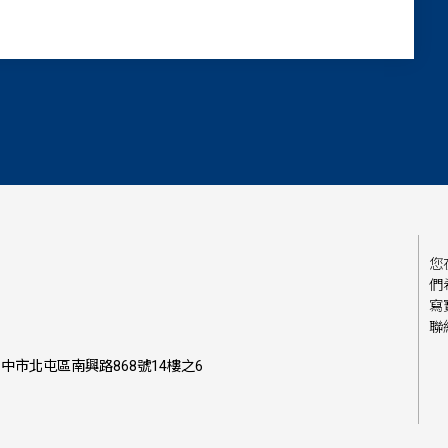
您
們
寫
聯
中市北屯區南興路868號14樓之6