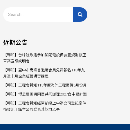
近期公告
【轉知】台綜院敬邀參加輸配電設備裝置規則修正
草案宣導說明會
【轉知】臺中市商業會邀請會員免費報名115年九
月及十月企業經營講習課程
【轉知】工程會轉知115年度海外工程商情6月份月
【轉知】博思達函請同意共同辦理2027台中設計週
【轉知】工程會轉知經濟部線上申辦公司登記案件
核發無印鑑章公司登表其效力乙事