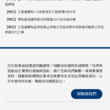
習課程
【轉知】工程會轉知115年度海外工程商情6月份月
【轉知】博思達函請同意共同辦理2027台中設計週
【轉知】工程會轉知經濟部線上申辦公司登記案件核發無印鑑章公司登
表其效力乙事
您在執業過程遭遇到難題嗎？相關技術服務有疑問嗎？我們希
望能給您實質的建議與協助，請不吝與我們聯繫。填寫寶貴意
見時，請載明具體陳述事項及真實姓名或地址等聯絡資訊，以
利本會有所依據，期能有效服務各位。
與聯絡我們