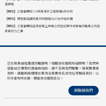
習課程
【轉知】工程會轉知115年度海外工程商情6月份月
【轉知】博思達函請同意共同辦理2027台中設計週
【轉知】工程會轉知經濟部線上申辦公司登記案件核發無印鑑章公司登
表其效力乙事
您在執業過程遭遇到難題嗎？相關技術服務有疑問嗎？我們希
望能給您實質的建議與協助，請不吝與我們聯繫。填寫寶貴意
見時，請載明具體陳述事項及真實姓名或地址等聯絡資訊，以
利本會有所依據，期能有效服務各位。
與聯絡我們