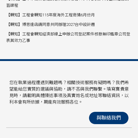
習課程
【轉知】工程會轉知115年度海外工程商情6月份月
【轉知】博思達函請同意共同辦理2027台中設計週
【轉知】工程會轉知經濟部線上申辦公司登記案件核發無印鑑章公司登
表其效力乙事
您在執業過程遭遇到難題嗎？相關技術服務有疑問嗎？我們希
望能給您實質的建議與協助，請不吝與我們聯繫。填寫寶貴意
見時，請載明具體陳述事項及真實姓名或地址等聯絡資訊，以
利本會有所依據，期能有效服務各位。
與聯絡我們