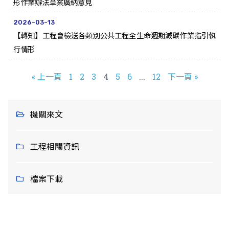
形作業辦法草案廣納意見
2026-03-13
【轉知】工程會檢送各類別公共工程全生命週期減碳作業指引執
行情形
« 上一頁
1
2
3
4
5
6
...
12
下一頁 »
機關來文
工程相關資訊
檔案下載